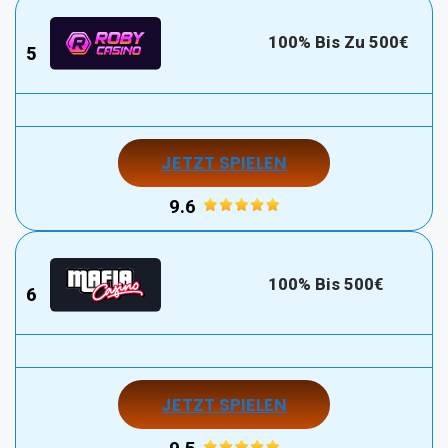
100% Bis Zu 500€
JETZT SPIELEN
9.6
100% Bis 500€
JETZT SPIELEN