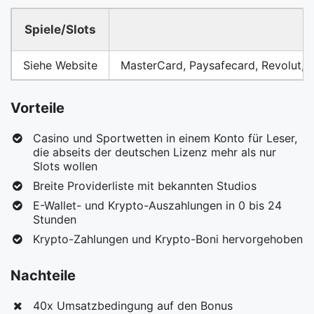
Spiele/Slots
Siehe Website
MasterCard, Paysafecard, Revolut, Ba
Vorteile
Casino und Sportwetten in einem Konto für Leser,
die abseits der deutschen Lizenz mehr als nur
Slots wollen
Breite Providerliste mit bekannten Studios
E-Wallet- und Krypto-Auszahlungen in 0 bis 24
Stunden
Krypto-Zahlungen und Krypto-Boni hervorgehoben
Nachteile
40x Umsatzbedingung auf den Bonus