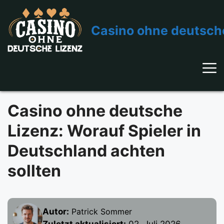
Zum
Inhalt
Casino ohne deutsch
springen
Casino ohne deutsche
Lizenz: Worauf Spieler in
Deutschland achten
sollten
Autor:
Patrick Sommer
Zuletzt aktualisiert:
02. Juli 2026