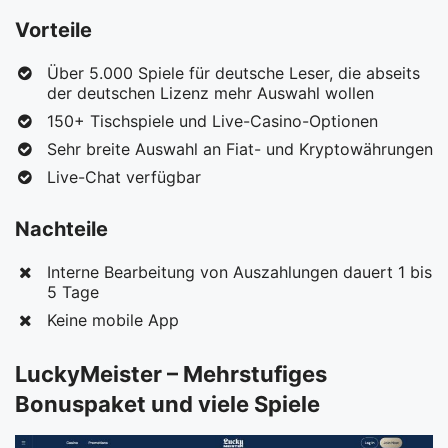
Vorteile
Über 5.000 Spiele für deutsche Leser, die abseits
der deutschen Lizenz mehr Auswahl wollen
150+ Tischspiele und Live-Casino-Optionen
Sehr breite Auswahl an Fiat- und Kryptowährungen
Live-Chat verfügbar
Nachteile
Interne Bearbeitung von Auszahlungen dauert 1 bis
5 Tage
Keine mobile App
LuckyMeister – Mehrstufiges
Bonuspaket und viele Spiele