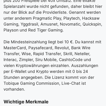
plus 200 Freispiele bei 40x Umsatz. Eine exakte
Spielanzahl wurde nicht gefunden, daher bleibt hier
nur der Blick auf die Providerliste. Genannt werden
unter anderem Pragmatic Play, Playtech, Hacksaw
Gaming, Yggdrasil, Amusnet, Novomatic, Quickspin,
Playson und Red Tiger Gaming.
Die Mindesteinzahlung liegt bei 10 €. Du kannst mit
MasterCard, Paysafecard, Revolut, Bank Wire
Transfer, Wise, Rapid Transfer, Skrill, Neteller,
Interac, Zimpler, Siru Mobile, CashtoCode und
vielen Kryptowährungen einzahlen. Auszahlungen
per E-Wallet und Krypto werden mit 0 bis 24
Stunden angegeben. Die Lizenz kommt von der
Tobique Gaming Commission, Live-Chat ist
vorhanden.
Wichtige Merkmale