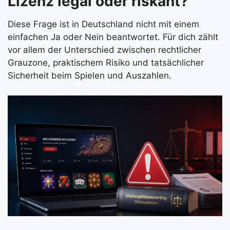
Lizenz legal oder riskant?
Diese Frage ist in Deutschland nicht mit einem
einfachen Ja oder Nein beantwortet. Für dich zählt
vor allem der Unterschied zwischen rechtlicher
Grauzone, praktischem Risiko und tatsächlicher
Sicherheit beim Spielen und Auszahlen.