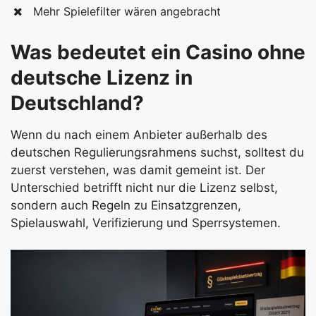
Mehr Spielefilter wären angebracht
Was bedeutet ein Casino ohne
deutsche Lizenz in
Deutschland?
Wenn du nach einem Anbieter außerhalb des
deutschen Regulierungsrahmens suchst, solltest du
zuerst verstehen, was damit gemeint ist. Der
Unterschied betrifft nicht nur die Lizenz selbst,
sondern auch Regeln zu Einsatzgrenzen,
Spielauswahl, Verifizierung und Sperrsystemen.