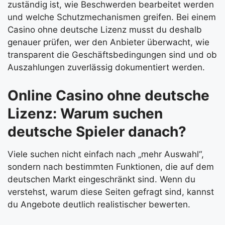
zuständig ist, wie Beschwerden bearbeitet werden
und welche Schutzmechanismen greifen. Bei einem
Casino ohne deutsche Lizenz musst du deshalb
genauer prüfen, wer den Anbieter überwacht, wie
transparent die Geschäftsbedingungen sind und ob
Auszahlungen zuverlässig dokumentiert werden.
Online Casino ohne deutsche
Lizenz: Warum suchen
deutsche Spieler danach?
Viele suchen nicht einfach nach „mehr Auswahl“,
sondern nach bestimmten Funktionen, die auf dem
deutschen Markt eingeschränkt sind. Wenn du
verstehst, warum diese Seiten gefragt sind, kannst
du Angebote deutlich realistischer bewerten.