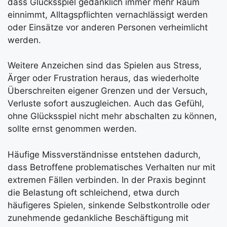
dass Glücksspiel gedanklich immer mehr Raum
einnimmt, Alltagspflichten vernachlässigt werden
oder Einsätze vor anderen Personen verheimlicht
werden.
Weitere Anzeichen sind das Spielen aus Stress,
Ärger oder Frustration heraus, das wiederholte
Überschreiten eigener Grenzen und der Versuch,
Verluste sofort auszugleichen. Auch das Gefühl,
ohne Glücksspiel nicht mehr abschalten zu können,
sollte ernst genommen werden.
Häufige Missverständnisse entstehen dadurch,
dass Betroffene problematisches Verhalten nur mit
extremen Fällen verbinden. In der Praxis beginnt
die Belastung oft schleichend, etwa durch
häufigeres Spielen, sinkende Selbstkontrolle oder
zunehmende gedankliche Beschäftigung mit