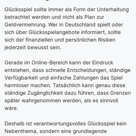
Glücksspiel sollte immer als Form der Unterhaltung
betrachtet werden und nicht als Plan zur
Geldvermehrung. Wer in Deutschland spielt oder
sich über Glücksspielangebote informiert, sollte
sich der finanziellen und persönlichen Risiken
jederzeit bewusst sein.
Gerade im Online-Bereich kann der Eindruck
entstehen, dass schnelle Entscheidungen, ständige
Verfügbarkeit und einfache Zahlungen das Spiel
harmloser machen. Tatsächlich kann genau diese
ständige Zugänglichkeit dazu führen, dass Grenzen
später wahrgenommen werden, als es sinnvoll
wäre.
Deshalb ist verantwortungsvolles Glücksspiel kein
Nebenthema, sondern eine grundlegende