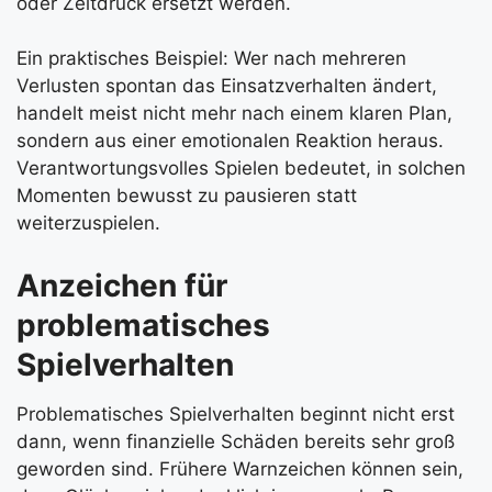
oder Zeitdruck ersetzt werden.
Ein praktisches Beispiel: Wer nach mehreren
Verlusten spontan das Einsatzverhalten ändert,
handelt meist nicht mehr nach einem klaren Plan,
sondern aus einer emotionalen Reaktion heraus.
Verantwortungsvolles Spielen bedeutet, in solchen
Momenten bewusst zu pausieren statt
weiterzuspielen.
Anzeichen für
problematisches
Spielverhalten
Problematisches Spielverhalten beginnt nicht erst
dann, wenn finanzielle Schäden bereits sehr groß
geworden sind. Frühere Warnzeichen können sein,