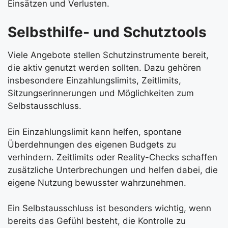
Einsätzen und Verlusten.
Selbsthilfe- und Schutztools
Viele Angebote stellen Schutzinstrumente bereit,
die aktiv genutzt werden sollten. Dazu gehören
insbesondere Einzahlungslimits, Zeitlimits,
Sitzungserinnerungen und Möglichkeiten zum
Selbstausschluss.
Ein Einzahlungslimit kann helfen, spontane
Überdehnungen des eigenen Budgets zu
verhindern. Zeitlimits oder Reality-Checks schaffen
zusätzliche Unterbrechungen und helfen dabei, die
eigene Nutzung bewusster wahrzunehmen.
Ein Selbstausschluss ist besonders wichtig, wenn
bereits das Gefühl besteht, die Kontrolle zu